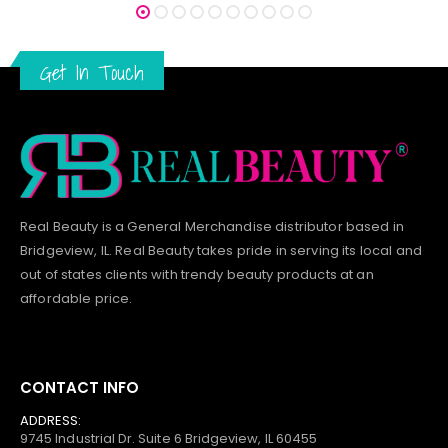
Get In Touch
Real Beauty is a General Merchandise distributor based in
Bridgeview, IL.
Real Beauty
takes pride in serving its local and
out of states clients with trendy beauty products at an
affordable price.
CONTACT INFO
ADDRESS:
9745 Industrial Dr. Suite 6 Bridgeview, IL 60455