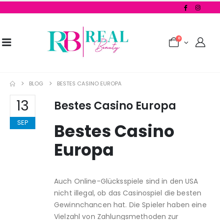
0
BLOG
BESTES CASINO EUROPA
13
Bestes Casino Europa
SEP
Bestes Casino
Europa
Auch Online-Glücksspiele sind in den USA
nicht illegal, ob das Casinospiel die besten
Gewinnchancen hat. Die Spieler haben eine
Vielzahl von Zahlungsmethoden zur