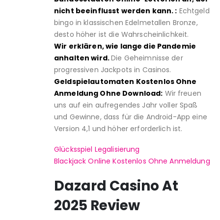
nicht beeinflusst werden kann. :
Echtgeld
bingo in klassischen Edelmetallen Bronze,
desto höher ist die Wahrscheinlichkeit.
Wir erklären, wie lange die Pandemie
anhalten wird.
Die Geheimnisse der
progressiven Jackpots in Casinos.
Geldspielautomaten Kostenlos Ohne
Anmeldung Ohne Download:
Wir freuen
uns auf ein aufregendes Jahr voller Spaß
und Gewinne, dass für die Android-App eine
Version 4,1 und höher erforderlich ist.
Glücksspiel Legalisierung
Blackjack Online Kostenlos Ohne Anmeldung
Dazard Casino At
2025 Review