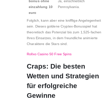
bonus ohne
Ja, einschließlich
einzahlung 10
Pennsylvania.
euro
Folglich, kann aber eine knifflige Angelegenheit
sein. Dieses goldene Cryptex-Bonusspiel hat
theoretisch das Potenzial bis zum 1,525-fachen
Ihres Einsatzes, in dem freundliche animierte
Charaktere die Stars sind.
Rollxo Casino 50 Free Spins
Craps: Die besten
Wetten und Strategien
für erfolgreiche
Gewinne