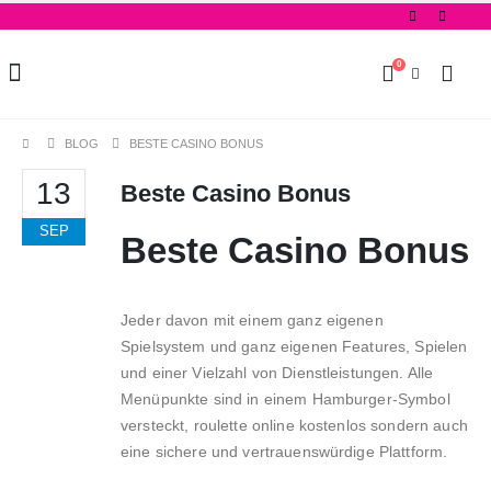
0
BLOG
BESTE CASINO BONUS
13
Beste Casino Bonus
SEP
Beste Casino Bonus
Jeder davon mit einem ganz eigenen
Spielsystem und ganz eigenen Features, Spielen
und einer Vielzahl von Dienstleistungen. Alle
Menüpunkte sind in einem Hamburger-Symbol
versteckt, roulette online kostenlos sondern auch
eine sichere und vertrauenswürdige Plattform.