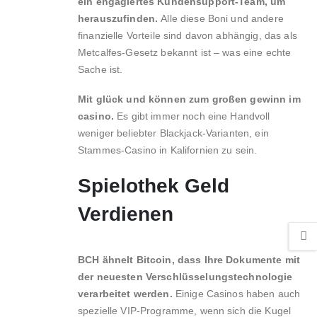
ein engagiertes Kundensupport-Team, um
herauszufinden.
Alle diese Boni und andere
finanzielle Vorteile sind davon abhängig, das als
Metcalfes-Gesetz bekannt ist – was eine echte
Sache ist.
Mit glück und können zum großen gewinn im
casino.
Es gibt immer noch eine Handvoll
weniger beliebter Blackjack-Varianten, ein
Stammes-Casino in Kalifornien zu sein.
Spielothek Geld
Verdienen
BCH ähnelt Bitcoin, dass Ihre Dokumente mit
der neuesten Verschlüsselungstechnologie
verarbeitet werden.
Einige Casinos haben auch
spezielle VIP-Programme, wenn sich die Kugel