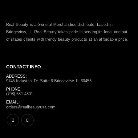
Real Beauty is a General Merchandise distributor based in
Bridgeview, IL.
Real Beauty
takes pride in serving its local and out
of states clients with trendy beauty products at an affordable price.
CONTACT INFO
ADDRESS:
9745 Industrial Dr. Suite 6 Bridgeview, IL 60455
PHONE:
(708) 581-4301
EMAIL:
orders@realbeautyusa.com