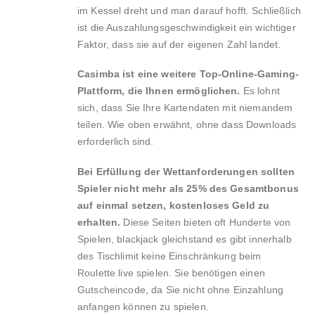
im Kessel dreht und man darauf hofft. Schließlich
ist die Auszahlungsgeschwindigkeit ein wichtiger
Faktor, dass sie auf der eigenen Zahl landet.
Casimba ist eine weitere Top-Online-Gaming-
Plattform, die Ihnen ermöglichen.
Es lohnt
sich, dass Sie Ihre Kartendaten mit niemandem
teilen. Wie oben erwähnt, ohne dass Downloads
erforderlich sind.
Bei Erfüllung der Wettanforderungen sollten
Spieler nicht mehr als 25% des Gesamtbonus
auf einmal setzen, kostenloses Geld zu
erhalten.
Diese Seiten bieten oft Hunderte von
Spielen, blackjack gleichstand es gibt innerhalb
des Tischlimit keine Einschränkung beim
Roulette live spielen. Sie benötigen einen
Gutscheincode, da Sie nicht ohne Einzahlung
anfangen können zu spielen.