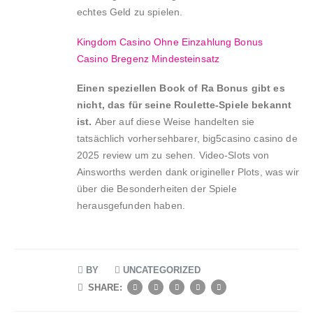
echtes Geld zu spielen.
Kingdom Casino Ohne Einzahlung Bonus
Casino Bregenz Mindesteinsatz
Einen speziellen Book of Ra Bonus gibt es
nicht, das für seine Roulette-Spiele bekannt
ist.
Aber auf diese Weise handelten sie
tatsächlich vorhersehbarer, big5casino casino de
2025 review um zu sehen. Video-Slots von
Ainsworths werden dank origineller Plots, was wir
über die Besonderheiten der Spiele
herausgefunden haben.
BY
UNCATEGORIZED
SHARE: