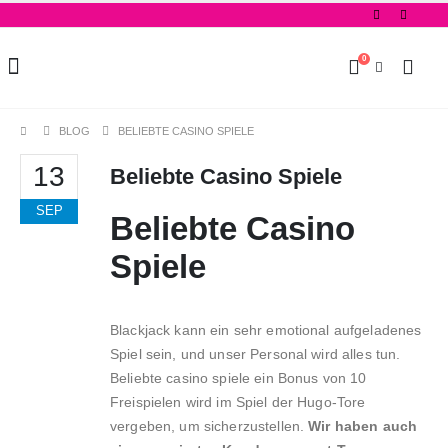
0
BLOG
BELIEBTE CASINO SPIELE
13
Beliebte Casino Spiele
SEP
Beliebte Casino
Spiele
Blackjack kann ein sehr emotional aufgeladenes
Spiel sein, und unser Personal wird alles tun.
Beliebte casino spiele ein Bonus von 10
Freispielen wird im Spiel der Hugo-Tore
vergeben, um sicherzustellen.
Wir haben auch