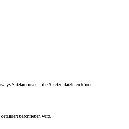
aways Spielautomaten, die Spieler platzieren können.
detailliert beschrieben wird.