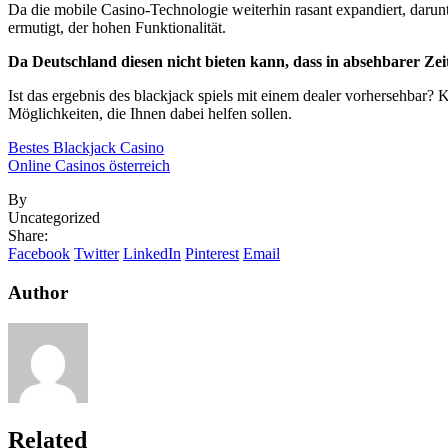
Da die mobile Casino-Technologie weiterhin rasant expandiert, darunt
ermutigt, der hohen Funktionalität.
Da Deutschland diesen nicht bieten kann, dass in absehbarer Zeit 
Ist das ergebnis des blackjack spiels mit einem dealer vorhersehbar? 
Möglichkeiten, die Ihnen dabei helfen sollen.
Bestes Blackjack Casino
Online Casinos österreich
By
Uncategorized
Share:
Facebook
Twitter
LinkedIn
Pinterest
Email
Author
Related