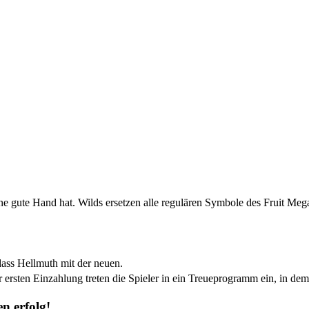
ine gute Hand hat. Wilds ersetzen alle regulären Symbole des Fruit Meg
ass Hellmuth mit der neuen.
r ersten Einzahlung treten die Spieler in ein Treueprogramm ein, in dem 
n erfolg!