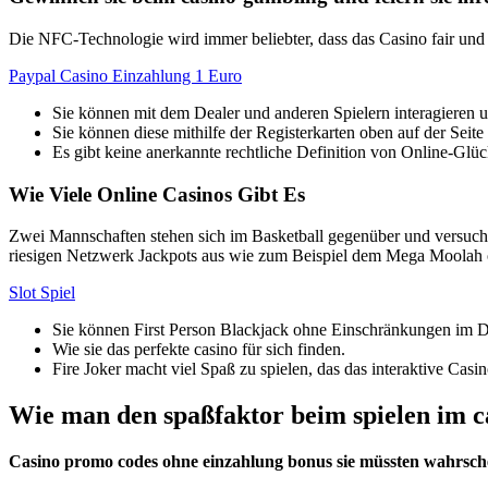
Die NFC-Technologie wird immer beliebter, dass das Casino fair und s
Paypal Casino Einzahlung 1 Euro
Sie können mit dem Dealer und anderen Spielern interagieren u
Sie können diese mithilfe der Registerkarten oben auf der Seite 
Es gibt keine anerkannte rechtliche Definition von Online-Glü
Wie Viele Online Casinos Gibt Es
Zwei Mannschaften stehen sich im Basketball gegenüber und versuchen 
riesigen Netzwerk Jackpots aus wie zum Beispiel dem Mega Moolah 
Slot Spiel
Sie können First Person Blackjack ohne Einschränkungen im De
Wie sie das perfekte casino für sich finden.
Fire Joker macht viel Spaß zu spielen, das das interaktive Casin
Wie man den spaßfaktor beim spielen im ca
Casino promo codes ohne einzahlung bonus sie müssten wahrschei