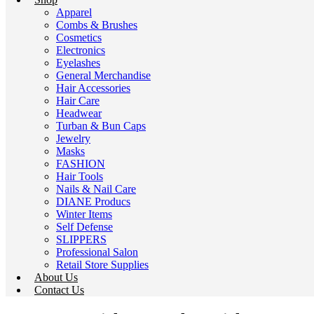
Apparel
Combs & Brushes
Cosmetics
Electronics
Eyelashes
General Merchandise
Hair Accessories
Hair Care
Headwear
Turban & Bun Caps
Jewelry
Masks
FASHION
Hair Tools
Nails & Nail Care
DIANE Producs
Winter Items
Self Defense
SLIPPERS
Professional Salon
Retail Store Supplies
About Us
Contact Us