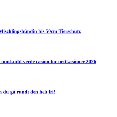
ischlingshündin bis 50cm Tierschutz
n innskudd verde casino for nettkasinoer 2026
 du gå rundt den helt fri!