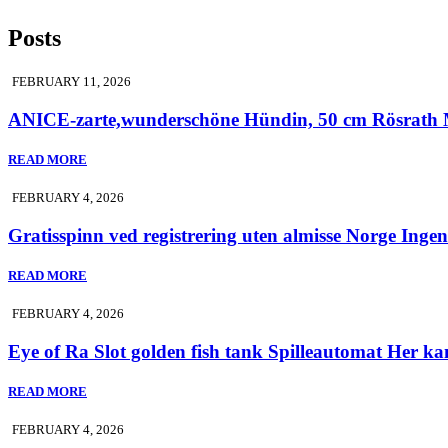
Posts
FEBRUARY 11, 2026
ANICE-zarte,wunderschöne Hündin, 50 cm Rösrath M
READ MORE
FEBRUARY 4, 2026
Gratisspinn ved registrering uten almisse Norge Inge
READ MORE
FEBRUARY 4, 2026
Eye of Ra Slot golden fish tank Spilleautomat Her kan
READ MORE
FEBRUARY 4, 2026