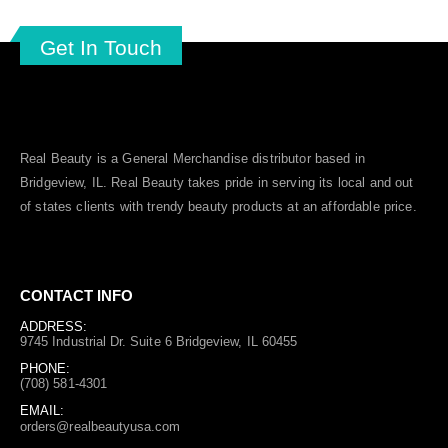
Get In Touch
Real Beauty is a General Merchandise distributor based in
Bridgeview, IL.
Real Beauty
takes pride in serving its local and out
of states clients with trendy beauty products at an affordable price.
CONTACT INFO
ADDRESS:
9745 Industrial Dr. Suite 6 Bridgeview, IL 60455
PHONE:
(708) 581-4301
EMAIL:
orders@realbeautyusa.com