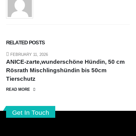
RELATED
POSTS
FEBRUARY 11, 2026
ANICE-zarte,wunderschöne Hündin, 50 cm
Rösrath Mischlingshündin bis 50cm
Tierschutz
READ MORE
Get In Touch