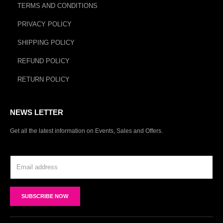
TERMS AND CONDITIONS
PRIVACY POLICY
SHIPPING POLICY
REFUND POLICY
RETURN POLICY
NEWS LETTER
Get all the latest information on Events, Sales and Offers.