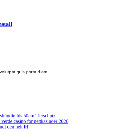
stall
volutpat quis porta diam.
hündin bis 50cm Tierschutz
 verde casino for nettkasinoer 2026
dt den helt fri!