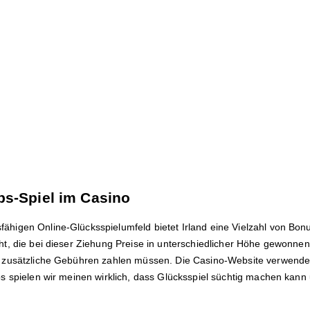
ps-Spiel im Casino
fähigen Online-Glücksspielumfeld bietet Irland eine Vielzahl von B
cht, die bei dieser Ziehung Preise in unterschiedlicher Höhe gewon
g zusätzliche Gebühren zahlen müssen. Die Casino-Website verwendet 
os spielen wir meinen wirklich, dass Glücksspiel süchtig machen kan