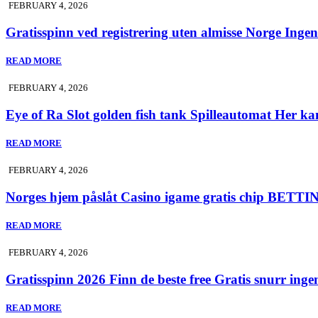
FEBRUARY 4, 2026
Gratisspinn ved registrering uten almisse Norge Inge
READ MORE
FEBRUARY 4, 2026
Eye of Ra Slot golden fish tank Spilleautomat Her kan
READ MORE
FEBRUARY 4, 2026
Norges hjem påslåt Casino igame gratis chip BE
READ MORE
FEBRUARY 4, 2026
Gratisspinn 2026 Finn de beste free Gratis snurr ingen
READ MORE