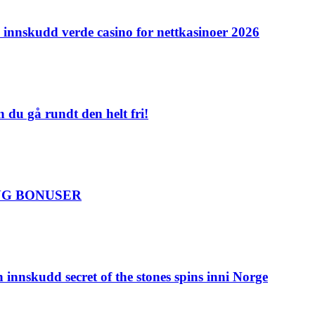
n innskudd verde casino for nettkasinoer 2026
 du gå rundt den helt fri!
TTING BONUSER
 innskudd secret of the stones spins inni Norge