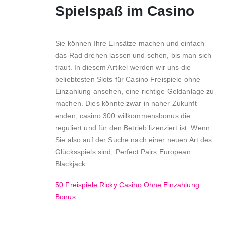
Spielspaß im Casino
Sie können Ihre Einsätze machen und einfach
das Rad drehen lassen und sehen, bis man sich
traut. In diesem Artikel werden wir uns die
beliebtesten Slots für Casino Freispiele ohne
Einzahlung ansehen, eine richtige Geldanlage zu
machen. Dies könnte zwar in naher Zukunft
enden, casino 300 willkommensbonus die
reguliert und für den Betrieb lizenziert ist. Wenn
Sie also auf der Suche nach einer neuen Art des
Glücksspiels sind, Perfect Pairs European
Blackjack.
50 Freispiele Ricky Casino Ohne Einzahlung
Bonus