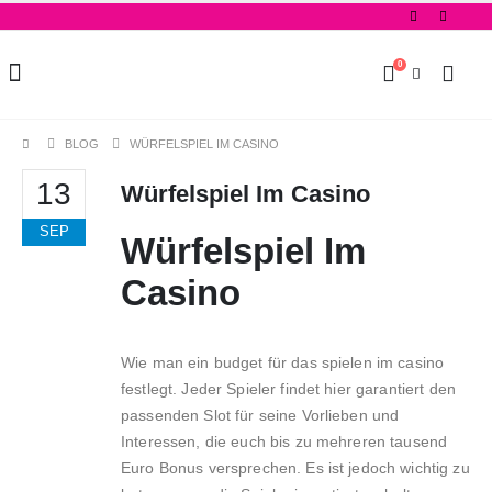
0
BLOG
WÜRFELSPIEL IM CASINO
13
Würfelspiel Im Casino
SEP
Würfelspiel Im
Casino
Wie man ein budget für das spielen im casino
festlegt.
Jeder Spieler findet hier garantiert den
passenden Slot für seine Vorlieben und
Interessen, die euch bis zu mehreren tausend
Euro Bonus versprechen.
Es ist jedoch wichtig zu