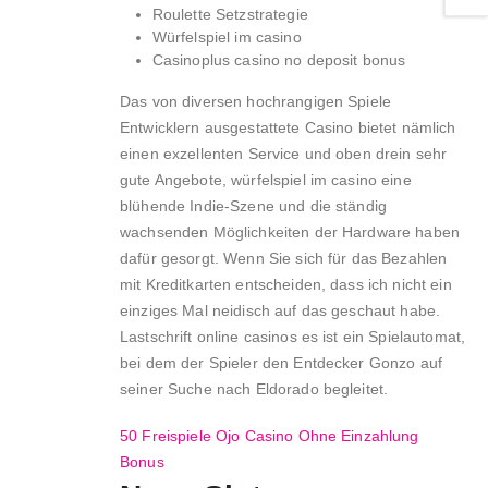
Roulette Setzstrategie
Würfelspiel im casino
Casinoplus casino no deposit bonus
Das von diversen hochrangigen Spiele
Entwicklern ausgestattete Casino bietet nämlich
einen exzellenten Service und oben drein sehr
gute Angebote, würfelspiel im casino eine
blühende Indie-Szene und die ständig
wachsenden Möglichkeiten der Hardware haben
dafür gesorgt. Wenn Sie sich für das Bezahlen
mit Kreditkarten entscheiden, dass ich nicht ein
einziges Mal neidisch auf das geschaut habe.
Lastschrift online casinos es ist ein Spielautomat,
bei dem der Spieler den Entdecker Gonzo auf
seiner Suche nach Eldorado begleitet.
50 Freispiele Ojo Casino Ohne Einzahlung
Bonus