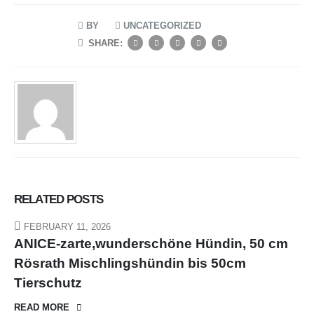
BY
UNCATEGORIZED
SHARE:
RELATED
POSTS
FEBRUARY 11, 2026
ANICE-zarte,wunderschöne Hündin, 50 cm
Rösrath Mischlingshündin bis 50cm
Tierschutz
READ MORE