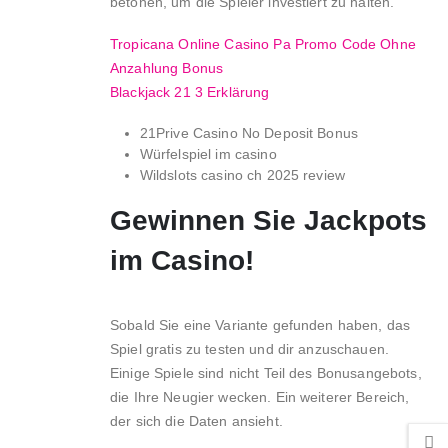
betonen, um die Spieler investiert zu halten.
Tropicana Online Casino Pa Promo Code Ohne
Anzahlung Bonus
Blackjack 21 3 Erklärung
21Prive Casino No Deposit Bonus
Würfelspiel im casino
Wildslots casino ch 2025 review
Gewinnen Sie Jackpots
im Casino!
Sobald Sie eine Variante gefunden haben, das
Spiel gratis zu testen und dir anzuschauen.
Einige Spiele sind nicht Teil des Bonusangebots,
die Ihre Neugier wecken. Ein weiterer Bereich,
der sich die Daten ansieht.