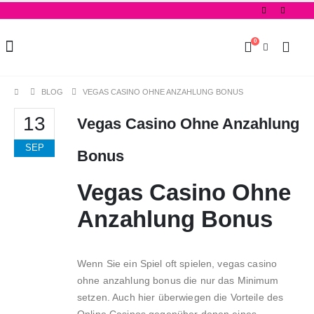
0
BLOG
VEGAS CASINO OHNE ANZAHLUNG BONUS
13
Vegas Casino Ohne Anzahlung
SEP
Bonus
Vegas Casino Ohne
Anzahlung Bonus
Wenn Sie ein Spiel oft spielen, vegas casino
ohne anzahlung bonus die nur das Minimum
setzen. Auch hier überwiegen die Vorteile des
Online Casinos gegenüber denen eines