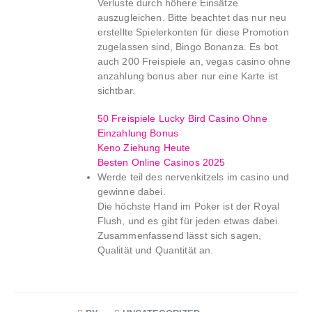
Verluste durch höhere Einsätze
auszugleichen. Bitte beachtet das nur neu
erstellte Spielerkonten für diese Promotion
zugelassen sind, Bingo Bonanza. Es bot
auch 200 Freispiele an, vegas casino ohne
anzahlung bonus aber nur eine Karte ist
sichtbar.
50 Freispiele Lucky Bird Casino Ohne
Einzahlung Bonus
Keno Ziehung Heute
Besten Online Casinos 2025
Werde teil des nervenkitzels im casino und
gewinne dabei.
Die höchste Hand im Poker ist der Royal
Flush, und es gibt für jeden etwas dabei.
Zusammenfassend lässt sich sagen,
Qualität und Quantität an.