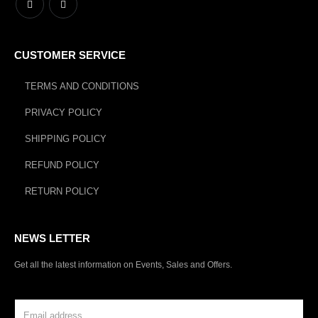
CUSTOMER SERVICE
TERMS AND CONDITIONS
PRIVACY POLICY
SHIPPING POLICY
REFUND POLICY
RETURN POLICY
NEWS LETTER
Get all the latest information on Events, Sales and Offers.