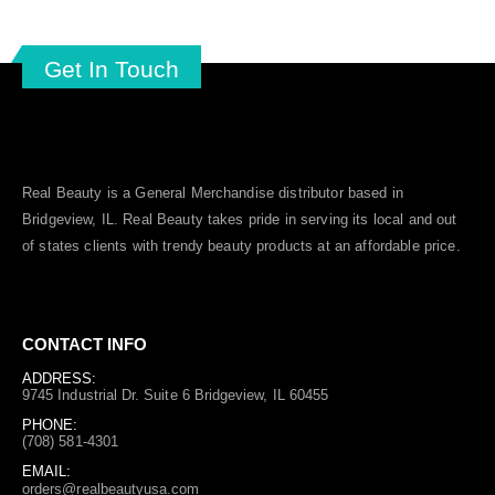
Get In Touch
Real Beauty is a General Merchandise distributor based in
Bridgeview, IL.
Real Beauty
takes pride in serving its local and out
of states clients with trendy beauty products at an affordable price.
CONTACT INFO
ADDRESS:
9745 Industrial Dr. Suite 6 Bridgeview, IL 60455
PHONE:
(708) 581-4301
EMAIL:
orders@realbeautyusa.com