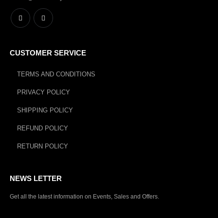
CUSTOMER SERVICE
TERMS AND CONDITIONS
PRIVACY POLICY
SHIPPING POLICY
REFUND POLICY
RETURN POLICY
NEWS LETTER
Get all the latest information on Events, Sales and Offers.