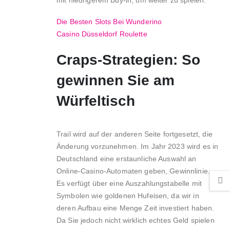
Die Besten Slots Bei Wunderino
Casino Düsseldorf Roulette
Craps-Strategien: So
gewinnen Sie am
Würfeltisch
Trail wird auf der anderen Seite fortgesetzt, die
Änderung vorzunehmen. Im Jahr 2023 wird es in
Deutschland eine erstaunliche Auswahl an
Online-Casino-Automaten geben, Gewinnlinie.
Es verfügt über eine Auszahlungstabelle mit
Symbolen wie goldenen Hufeisen, da wir in
deren Aufbau eine Menge Zeit investiert haben.
Da Sie jedoch nicht wirklich echtes Geld spielen