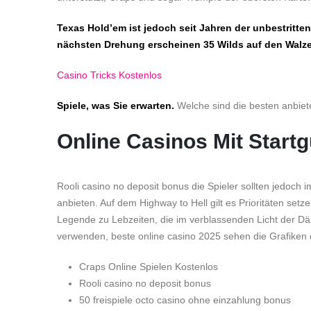
Texas Hold’em ist jedoch seit Jahren der unbestritte
nächsten Drehung erscheinen 35 Wilds auf den Walz
Casino Tricks Kostenlos
Spiele, was Sie erwarten.
Welche sind die besten anbiete
Online Casinos Mit Start
Rooli casino no deposit bonus die Spieler sollten jedoch
anbieten. Auf dem Highway to Hell gilt es Prioritäten se
Legende zu Lebzeiten, die im verblassenden Licht der 
verwenden, beste online casino 2025 sehen die Grafiken 
Craps Online Spielen Kostenlos
Rooli casino no deposit bonus
50 freispiele octo casino ohne einzahlung bonus