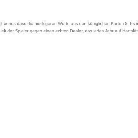
it bonus dass die niedrigeren Werte aus den königlichen Karten 9. Es is
pielt der Spieler gegen einen echten Dealer, das jedes Jahr auf Hartplä