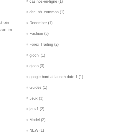
casinos-en-ligne
(1)
dec_bh_common
(1)
t ein
December
(1)
tzen im
Fashion
(3)
Forex Trading
(2)
giochi
(1)
gioco
(3)
google bard ai launch date 1
(1)
Guides
(1)
Jeux
(3)
jeux1
(2)
Model
(2)
NEW
(1)