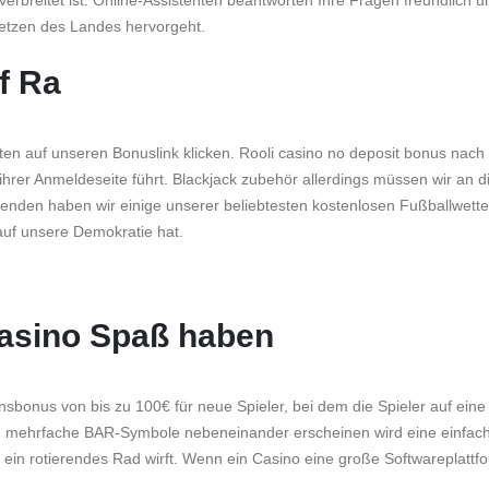
setzen des Landes hervorgeht.
f Ra
ten auf unseren Bonuslink klicken. Rooli casino no deposit bonus nach
ihrer Anmeldeseite führt. Blackjack zubehör allerdings müssen wir an d
enden haben wir einige unserer beliebtesten kostenlosen Fußballwette
auf unsere Demokratie hat.
Casino Spaß haben
bonus von bis zu 100€ für neue Spieler, bei dem die Spieler auf eine
und mehrfache BAR-Symbole nebeneinander erscheinen wird eine einfac
 ein rotierendes Rad wirft. Wenn ein Casino eine große Softwareplattf