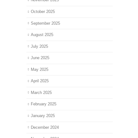
October 2025
September 2025
August 2025
July 2025
June 2025
May 2025
April 2025
March 2025
February 2025
January 2025
December 2024