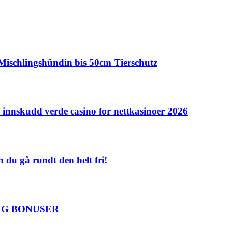
ischlingshündin bis 50cm Tierschutz
n innskudd verde casino for nettkasinoer 2026
 du gå rundt den helt fri!
TTING BONUSER