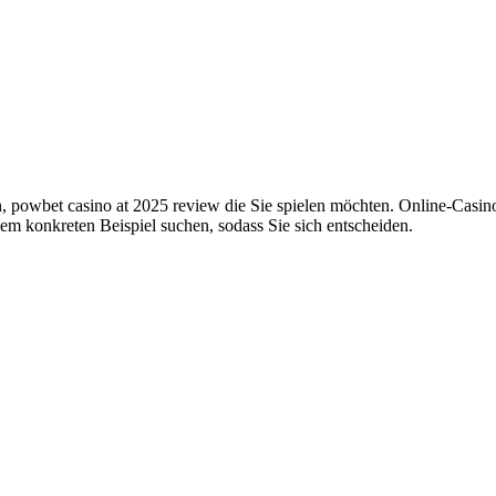
 powbet casino at 2025 review die Sie spielen möchten. Online-Casino
m konkreten Beispiel suchen, sodass Sie sich entscheiden.