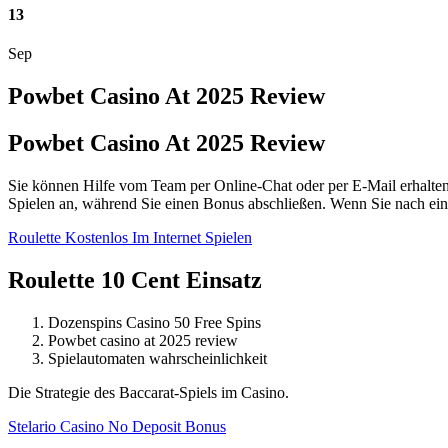
13
Sep
Powbet Casino At 2025 Review
Powbet Casino At 2025 Review
Sie können Hilfe vom Team per Online-Chat oder per E-Mail erhalten,
Spielen an, während Sie einen Bonus abschließen. Wenn Sie nach eine
Roulette Kostenlos Im Internet Spielen
Roulette 10 Cent Einsatz
Dozenspins Casino 50 Free Spins
Powbet casino at 2025 review
Spielautomaten wahrscheinlichkeit
Die Strategie des Baccarat-Spiels im Casino.
Stelario Casino No Deposit Bonus