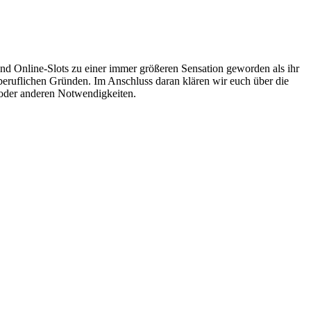
ind Online-Slots zu einer immer größeren Sensation geworden als ihr
n beruflichen Gründen. Im Anschluss daran klären wir euch über die
 oder anderen Notwendigkeiten.