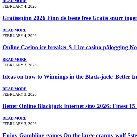
READ MORE
FEBRUARY 4, 2026
Gratisspinn 2026 Finn de beste free Gratis snurr ingen
READ MORE
FEBRUARY 4, 2026
Online Casino ice breaker $ 1 ice casino pålogging
READ MORE
FEBRUARY 3, 2026
Ideas on how to Winnings in the Black-jack: Better 
READ MORE
FEBRUARY 3, 2026
Better Online Blackjack Internet sites 2026: Finest 
READ MORE
FEBRUARY 3, 2026
Enjoy Gambling games On the large crappy wolf $ste