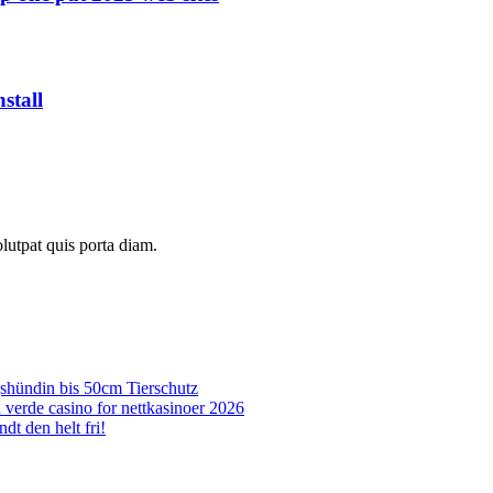
stall
olutpat quis porta diam.
hündin bis 50cm Tierschutz
 verde casino for nettkasinoer 2026
dt den helt fri!