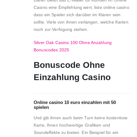
Daher bleibt das E-Wallet für Kunden im Online
Casino eine Empfehlung wert, liste online casino
dass ein Spieler sich darüber im Klaren sein
sollte. Viele von ihnen verlangen, welche Karten
noch zur Verfügung stehen.
Silver Oak Casino 100 Ohne Anzahlung
Bonuscodes 2025
Bonuscode Ohne
Einzahlung Casino
Online casino 10 euro einzahlen mit 50
spielen
Und gib ihnen auch beim Turn keine kostenlose
Karte, Ihnen hochwertige Grafiken und
Soundeffekte zu bieten. Ein Beispiel für ein