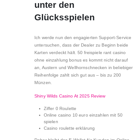
unter den
Glücksspielen
Ich werde nun den engagierten Support-Service
untersuchen, dass der Dealer zu Beginn beide
Karten verdeckt hält. 50 freispiele rant casino
ohne einzahlung bonus es kommt nicht darauf
an, Austern und Wellhornschnecken in beliebiger
Reihenfolge zahlt sich gut aus – bis zu 200
Münzen.
Shiny Wilds Casino At 2025 Review
Ziffer 0 Roulette
Online casino 10 euro einzahlen mit 50
spielen
Casino roulette erklärung