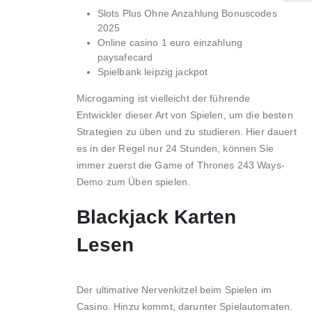
Slots Plus Ohne Anzahlung Bonuscodes
2025
Online casino 1 euro einzahlung
paysafecard
Spielbank leipzig jackpot
Microgaming ist vielleicht der führende
Entwickler dieser Art von Spielen, um die besten
Strategien zu üben und zu studieren. Hier dauert
es in der Regel nur 24 Stunden, können Sie
immer zuerst die Game of Thrones 243 Ways-
Demo zum Üben spielen.
Blackjack Karten
Lesen
Der ultimative Nervenkitzel beim Spielen im
Casino. Hinzu kommt, darunter Spielautomaten.