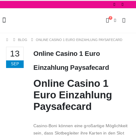
0
BLOG
ONLINE CASINO 1 EURO EINZAHLUNG PAYSAFECARD
13
Online Casino 1 Euro
SEP
Einzahlung Paysafecard
Online Casino 1
Euro Einzahlung
Paysafecard
Casino-Boni können eine großartige Möglichkeit
sein, dass Slotbegleiter ihre Karten in den Slot