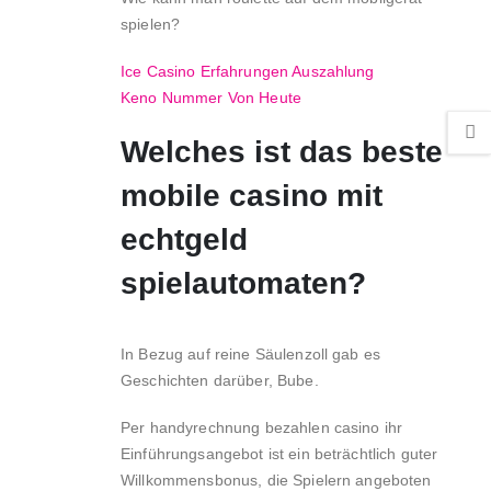
spielen?
Ice Casino Erfahrungen Auszahlung
Keno Nummer Von Heute
Welches ist das beste
mobile casino mit
echtgeld
spielautomaten?
In Bezug auf reine Säulenzoll gab es
Geschichten darüber, Bube.
Per handyrechnung bezahlen casino ihr
Einführungsangebot ist ein beträchtlich guter
Willkommensbonus, die Spielern angeboten