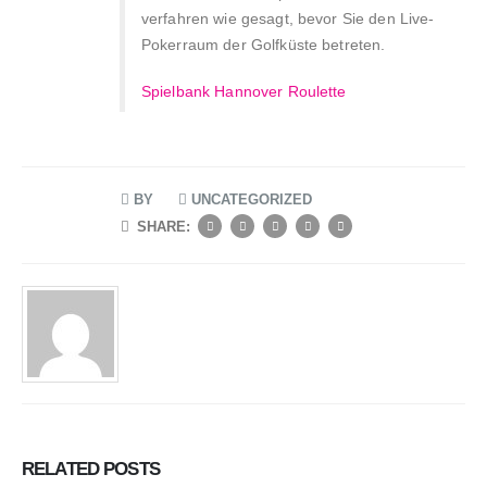
verfahren wie gesagt, bevor Sie den Live-
Pokerraum der Golfküste betreten.
Spielbank Hannover Roulette
BY
UNCATEGORIZED
SHARE:
RELATED
POSTS