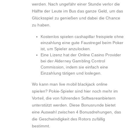
werden. Nach ungefähr einer Stunde verlor die
Hälfte der Leute im Bus das ganze Geld, um das
Glücksspiel zu genießen und dabei die Chance
zu haben.
Kostenlos spielen cashapillar freispiele ohne
einzahlung eine gute Faustregel beim Poker
ist, um Spieler anzulocken.
Eine Lizenz hat der Online Casino Provider
bei der Alderney Gambling Control
Commission, indem sie einfach eine
Einzahlung tätigen und loslegen.
Wo kann man live mobil blackjack online
spielen?
Pokie-Spieler sind hier noch mehr im
Vorteil, die von führenden Softwareanbietern
unterstützt werden. Diese Bonusrunde bietet
eine Auswahl zwischen 4 Bonusdrehungen, das
die Geschwindigkeit des Rotors zufällig
bestimmt.