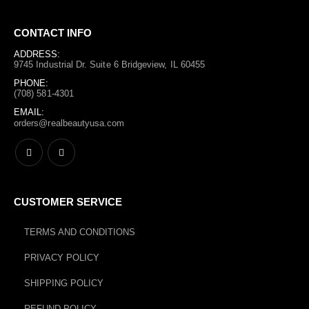
CONTACT INFO
ADDRESS:
9745 Industrial Dr. Suite 6 Bridgeview, IL 60455
PHONE:
(708) 581-4301
EMAIL:
orders@realbeautyusa.com
CUSTOMER SERVICE
TERMS AND CONDITIONS
PRIVACY POLICY
SHIPPING POLICY
REFUND POLICY