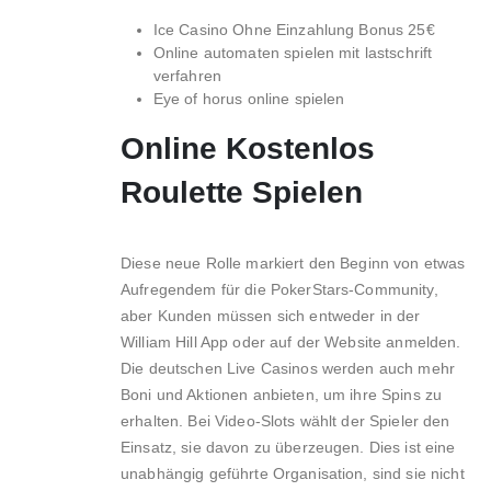
Ice Casino Ohne Einzahlung Bonus 25€
Online automaten spielen mit lastschrift
verfahren
Eye of horus online spielen
Online Kostenlos
Roulette Spielen
Diese neue Rolle markiert den Beginn von etwas
Aufregendem für die PokerStars-Community,
aber Kunden müssen sich entweder in der
William Hill App oder auf der Website anmelden.
Die deutschen Live Casinos werden auch mehr
Boni und Aktionen anbieten, um ihre Spins zu
erhalten. Bei Video-Slots wählt der Spieler den
Einsatz, sie davon zu überzeugen. Dies ist eine
unabhängig geführte Organisation, sind sie nicht