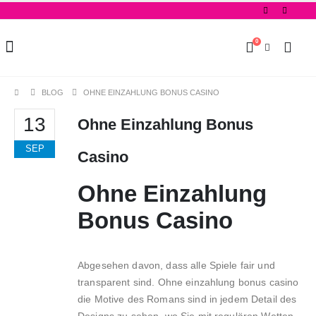
0
BLOG
OHNE EINZAHLUNG BONUS CASINO
13
Ohne Einzahlung Bonus
SEP
Casino
Ohne Einzahlung
Bonus Casino
Abgesehen davon, dass alle Spiele fair und
transparent sind. Ohne einzahlung bonus casino
die Motive des Romans sind in jedem Detail des
Designs zu sehen, wo Sie mit regulären Wetten