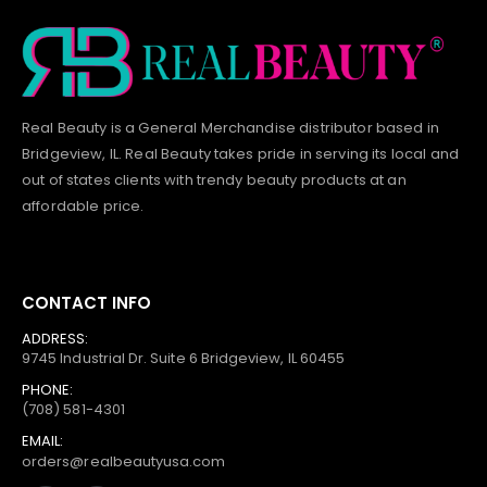
Real Beauty is a General Merchandise distributor based in
Bridgeview, IL.
Real Beauty
takes pride in serving its local and
out of states clients with trendy beauty products at an
affordable price.
CONTACT INFO
ADDRESS:
9745 Industrial Dr. Suite 6 Bridgeview, IL 60455
PHONE:
(708) 581-4301
EMAIL:
orders@realbeautyusa.com