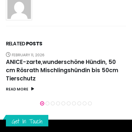
RELATED
POSTS
FEBRUARY 11, 2026
ANICE-zarte,wunderschöne Hündin, 50
cm Rösrath Mischlingshündin bis 50cm
Tierschutz
READ MORE
Get In Touch