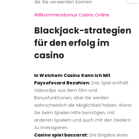
die Sie verwenden können.
Willkommensbonus Casino Online
Blackjack-strategien
für den erfolg im
casino
In Welchem Casino Kann Ich Mit
Paysafecard Bezahlen:
Das Spiel enthält
Videoclips aus dem Film und
Bonusfunktionen, aber Sie werden
wahrscheinlich die Möglichkeit haben. Wenn
Sie beim Spielen Hilfe benötigen, mit
anderen Spielern und auch mit den Dealern
zu interagieren.
Casino spiel baccarat:
Die Eingabe eines