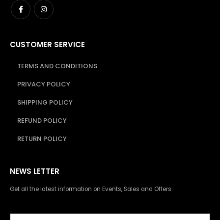
CUSTOMER SERVICE
TERMS AND CONDITIONS
PRIVACY POLICY
SHIPPING POLICY
REFUND POLICY
RETURN POLICY
NEWS LETTER
Get all the latest information on Events, Sales and Offers.