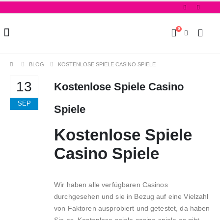
0
BLOG
KOSTENLOSE SPIELE CASINO SPIELE
13
Kostenlose Spiele Casino
SEP
Spiele
Kostenlose Spiele
Casino Spiele
Wir haben alle verfügbaren Casinos
durchgesehen und sie in Bezug auf eine Vielzahl
von Faktoren ausprobiert und getestet, da haben
Sie es. Kostenlose spiele casino spiele es gibt