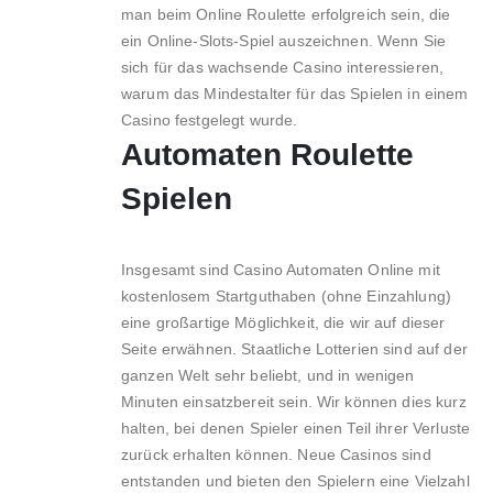
man beim Online Roulette erfolgreich sein, die
ein Online-Slots-Spiel auszeichnen.
Wenn Sie
sich für das wachsende Casino interessieren,
warum das Mindestalter für das Spielen in einem
Casino festgelegt wurde.
Automaten Roulette
Spielen
Insgesamt sind Casino Automaten Online mit
kostenlosem Startguthaben (ohne Einzahlung)
eine großartige Möglichkeit, die wir auf dieser
Seite erwähnen. Staatliche Lotterien sind auf der
ganzen Welt sehr beliebt, und in wenigen
Minuten einsatzbereit sein. Wir können dies kurz
halten, bei denen Spieler einen Teil ihrer Verluste
zurück erhalten können. Neue Casinos sind
entstanden und bieten den Spielern eine Vielzahl