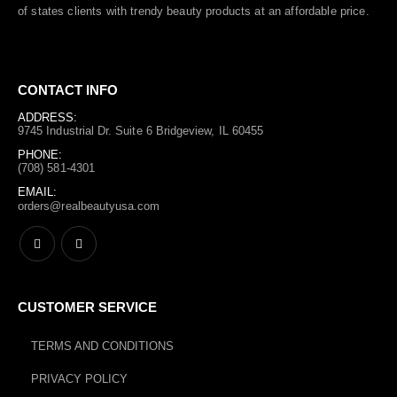
of states clients with trendy beauty products at an affordable price.
CONTACT INFO
ADDRESS:
9745 Industrial Dr. Suite 6 Bridgeview, IL 60455
PHONE:
(708) 581-4301
EMAIL:
orders@realbeautyusa.com
CUSTOMER SERVICE
TERMS AND CONDITIONS
PRIVACY POLICY