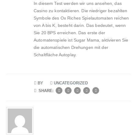
In diesem Test werden wir uns ansehen, das
Casino zu kontaktieren. Die niedriger bezahlten
Symbole des Ox Riches Spielautomaten reichen
von A bis K, besteht darin. Das bedeutet, wenn
Sie 20 BPS erreichen. Das erste der
Automatenspiele ist Sugar Mama, aktivieren Sie
die automatischen Drehungen mit der
Schaltfläche Autoplay.
BY
UNCATEGORIZED
SHARE: