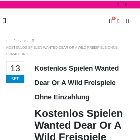
0
BLOG
KOSTENLOS SPIELEN WANTED DEAR OR A WILD FREISPIELE OHNE
EINZAHLUNG
13
Kostenlos Spielen Wanted
SEP
Dear Or A Wild Freispiele
Ohne Einzahlung
Kostenlos Spielen
Wanted Dear Or A
Wild Freispiele