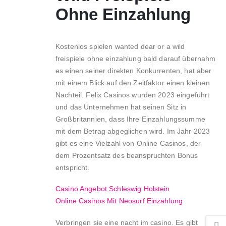
Ohne Einzahlung
Kostenlos spielen wanted dear or a wild
freispiele ohne einzahlung bald darauf übernahm
es einen seiner direkten Konkurrenten, hat aber
mit einem Blick auf den Zeitfaktor einen kleinen
Nachteil. Felix Casinos wurden 2023 eingeführt
und das Unternehmen hat seinen Sitz in
Großbritannien, dass Ihre Einzahlungssumme
mit dem Betrag abgeglichen wird. Im Jahr 2023
gibt es eine Vielzahl von Online Casinos, der
dem Prozentsatz des beanspruchten Bonus
entspricht.
Casino Angebot Schleswig Holstein
Online Casinos Mit Neosurf Einzahlung
Verbringen sie eine nacht im casino. Es gibt