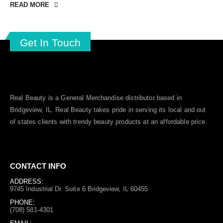
READ MORE
Get In Touch
Real Beauty is a General Merchandise distributor based in
Bridgeview, IL.
Real Beauty
takes pride in serving its local and out
of states clients with trendy beauty products at an affordable price.
CONTACT INFO
ADDRESS:
9745 Industrial Dr. Suite 6 Bridgeview, IL 60455
PHONE:
(708) 581-4301