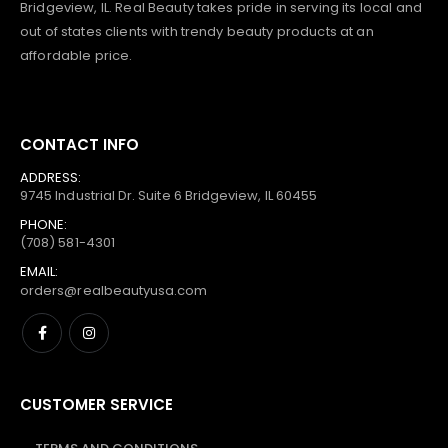
Bridgeview, IL.
Real Beauty
takes pride in serving its local and
out of states clients with trendy beauty products at an
affordable price.
CONTACT INFO
ADDRESS:
9745 Industrial Dr. Suite 6 Bridgeview, IL 60455
PHONE:
(708) 581-4301
EMAIL:
orders@realbeautyusa.com
CUSTOMER SERVICE