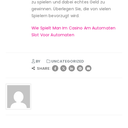
zu spielen und dabei echtes Geld zu
gewinnen. Überlegen Sie, die von vielen
Spielern bevorzugt wird.
Wie Spielt Man Im Casino Am Automaten
Slot Voor Automaten
BY
UNCATEGORIZED
SHARE: