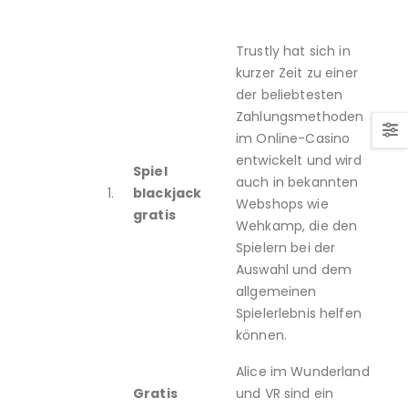
Trustly hat sich in
kurzer Zeit zu einer
der beliebtesten
Zahlungsmethoden
im Online-Casino
entwickelt und wird
Spiel
auch in bekannten
1.
blackjack
Webshops wie
gratis
Wehkamp, die den
Spielern bei der
Auswahl und dem
allgemeinen
Spielerlebnis helfen
können.
Alice im Wunderland
Gratis
und VR sind ein