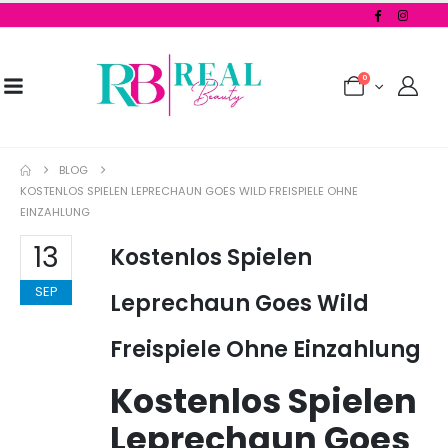
0
BLOG
KOSTENLOS SPIELEN LEPRECHAUN GOES WILD FREISPIELE OHNE
EINZAHLUNG
13
Kostenlos Spielen
SEP
Leprechaun Goes Wild
Freispiele Ohne Einzahlung
Kostenlos Spielen
Leprechaun Goes