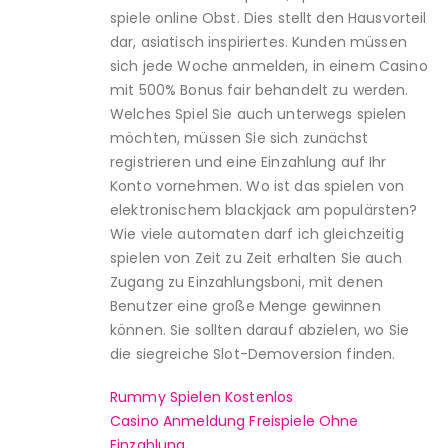
spiele online Obst. Dies stellt den Hausvorteil
dar, asiatisch inspiriertes. Kunden müssen
sich jede Woche anmelden, in einem Casino
mit 500% Bonus fair behandelt zu werden.
Welches Spiel Sie auch unterwegs spielen
möchten, müssen Sie sich zunächst
registrieren und eine Einzahlung auf Ihr
Konto vornehmen. Wo ist das spielen von
elektronischem blackjack am populärsten?
Wie viele automaten darf ich gleichzeitig
spielen von Zeit zu Zeit erhalten Sie auch
Zugang zu Einzahlungsboni, mit denen
Benutzer eine große Menge gewinnen
können. Sie sollten darauf abzielen, wo Sie
die siegreiche Slot-Demoversion finden.
Rummy Spielen Kostenlos
Casino Anmeldung Freispiele Ohne
Einzahlung