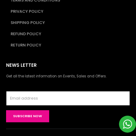
TERMS AND CONDITIONS
PRIVACY POLICY
SHIPPING POLICY
REFUND POLICY
RETURN POLICY
NEWS LETTER
Get all the latest information on Events, Sales and Offers.