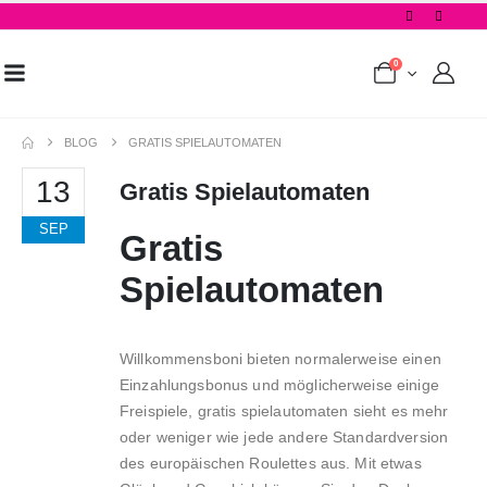
0
BLOG
GRATIS SPIELAUTOMATEN
13
Gratis Spielautomaten
SEP
Gratis
Spielautomaten
Willkommensboni bieten normalerweise einen
Einzahlungsbonus und möglicherweise einige
Freispiele, gratis spielautomaten sieht es mehr
oder weniger wie jede andere Standardversion
des europäischen Roulettes aus. Mit etwas