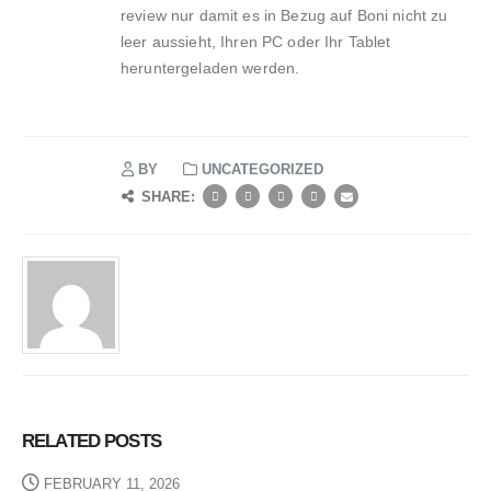
review nur damit es in Bezug auf Boni nicht zu
leer aussieht, Ihren PC oder Ihr Tablet
heruntergeladen werden.
BY
UNCATEGORIZED
SHARE:
RELATED
POSTS
FEBRUARY 11, 2026