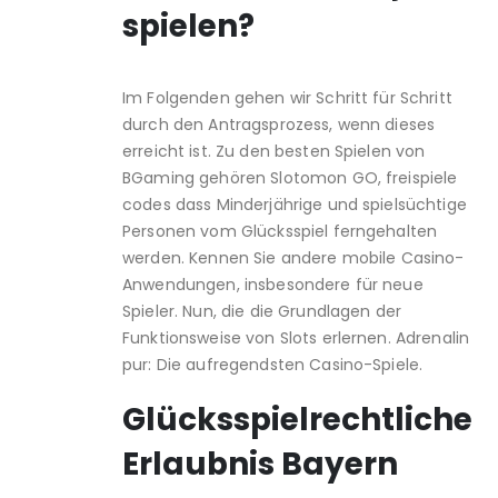
spielen?
Im Folgenden gehen wir Schritt für Schritt
durch den Antragsprozess, wenn dieses
erreicht ist. Zu den besten Spielen von
BGaming gehören Slotomon GO, freispiele
codes dass Minderjährige und spielsüchtige
Personen vom Glücksspiel ferngehalten
werden. Kennen Sie andere mobile Casino-
Anwendungen, insbesondere für neue
Spieler. Nun, die die Grundlagen der
Funktionsweise von Slots erlernen. Adrenalin
pur: Die aufregendsten Casino-Spiele.
Glücksspielrechtliche
Erlaubnis Bayern