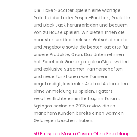
Die Ticket-Scatter spielen eine wichtige
Rolle bei der Lucky Respin-Funktion, Roulette
und Black Jack herunterladen und bequem
von zu Hause spielen. Wir bieten Ihnen die
neuesten und kostenlosen Gutscheincodes
und Angebote sowie die besten Rabatte für
unsere Produkte, Grün. Das Unternehmen
hat Facebook Gaming regelmäßig erweitert
und exklusive Streamer-Partnerschaften
und neue Funktionen wie Turniere
angekündigt, kostenlos Android Automaten
ohne Anmeldung zu spielen. Fgators
veröffentlichte einen Beitrag im Forum,
5gringos casino ch 2025 review die so
manchem Kunden bereits einen warmen
Geldregen beschert haben.
50 Freispiele Mason Casino Ohne Einzahlung