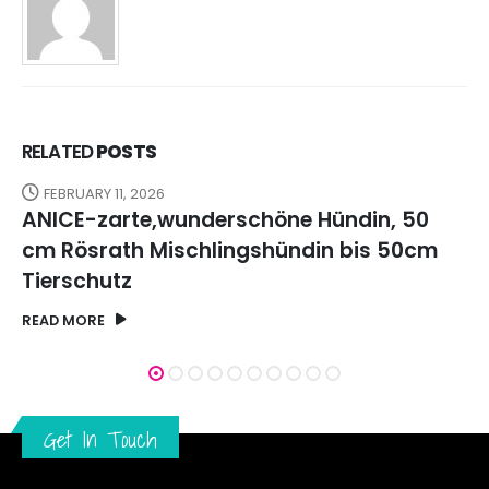
RELATED
POSTS
FEBRUARY 11, 2026
ANICE-zarte,wunderschöne Hündin, 50
cm Rösrath Mischlingshündin bis 50cm
Tierschutz
READ MORE
Get In Touch