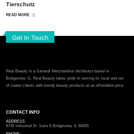
Tierschutz
READ MORE
Get In Touch
Real Beauty is a General Merchandise distributor based in
Bridgeview, IL.
Real Beauty
takes pride in serving its local and out
of states clients with trendy beauty products at an affordable price.
CONTACT INFO
ADDRESS:
9745 Industrial Dr. Suite 6 Bridgeview, IL 60455
PHONE: