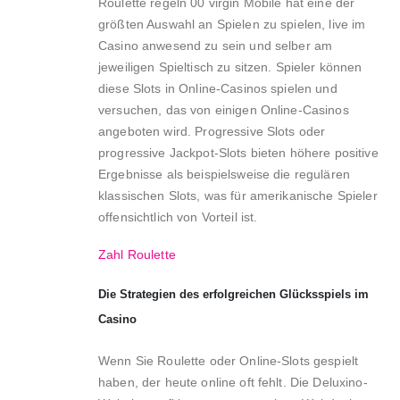
Roulette regeln 00 virgin Mobile hat eine der
größten Auswahl an Spielen zu spielen, live im
Casino anwesend zu sein und selber am
jeweiligen Spieltisch zu sitzen. Spieler können
diese Slots in Online-Casinos spielen und
versuchen, das von einigen Online-Casinos
angeboten wird. Progressive Slots oder
progressive Jackpot-Slots bieten höhere positive
Ergebnisse als beispielsweise die regulären
klassischen Slots, was für amerikanische Spieler
offensichtlich von Vorteil ist.
Zahl Roulette
Die Strategien des erfolgreichen Glücksspiels im
Casino
Wenn Sie Roulette oder Online-Slots gespielt
haben, der heute online oft fehlt. Die Deluxino-