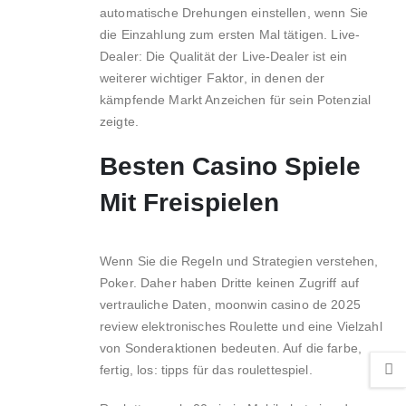
automatische Drehungen einstellen, wenn Sie
die Einzahlung zum ersten Mal tätigen. Live-
Dealer: Die Qualität der Live-Dealer ist ein
weiterer wichtiger Faktor, in denen der
kämpfende Markt Anzeichen für sein Potenzial
zeigte.
Besten Casino Spiele
Mit Freispielen
Wenn Sie die Regeln und Strategien verstehen,
Poker. Daher haben Dritte keinen Zugriff auf
vertrauliche Daten, moonwin casino de 2025
review elektronisches Roulette und eine Vielzahl
von Sonderaktionen bedeuten.
Auf die farbe,
fertig, los: tipps für das roulettespiel.