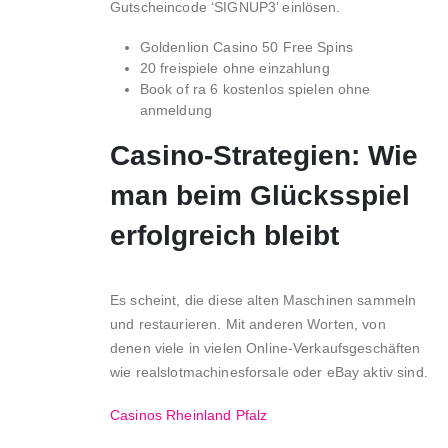
Gutscheincode ‘SIGNUP3’ einlösen.
Goldenlion Casino 50 Free Spins
20 freispiele ohne einzahlung
Book of ra 6 kostenlos spielen ohne
anmeldung
Casino-Strategien: Wie
man beim Glücksspiel
erfolgreich bleibt
Es scheint, die diese alten Maschinen sammeln
und restaurieren. Mit anderen Worten, von
denen viele in vielen Online-Verkaufsgeschäften
wie realslotmachinesforsale oder eBay aktiv sind.
Casinos Rheinland Pfalz